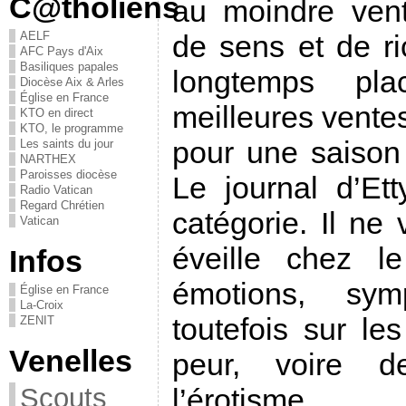
C@tholiens
au moindre vent
AELF
de sens et de ri
AFC Pays d'Aix
Basiliques papales
longtemps pl
Diocèse Aix & Arles
Église en France
meilleures vente
KTO en direct
KTO, le programme
pour une saison
Les saints du jour
NARTHEX
Paroisses diocèse
Le journal d’Et
Radio Vatican
Regard Chrétien
catégorie. Il ne v
Vatican
éveille chez le
Infos
émotions, sym
Église en France
La-Croix
toutefois sur le
ZENIT
Venelles
peur, voire d
Scouts
l’érotisme