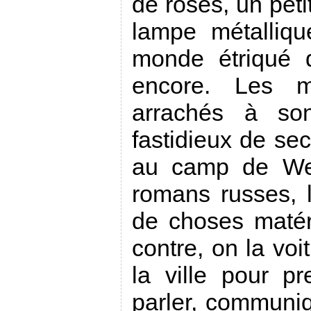
de roses, un pet
lampe métalliq
monde étriqué d
encore. Les m
arrachés à so
fastidieux de sec
au camp de Wes
romans russes, 
de choses matér
contre, on la voi
la ville pour p
parler, communi