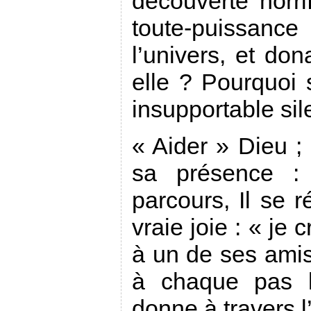
découverte horri
toute-puissanc
l’univers, et don
elle ? Pourquoi s
insupportable sil
« Aider » Dieu ; p
sa présence : 
parcours, Il se 
vraie joie : « je 
à un de ses amis.
à chaque pas l
donne à travers l