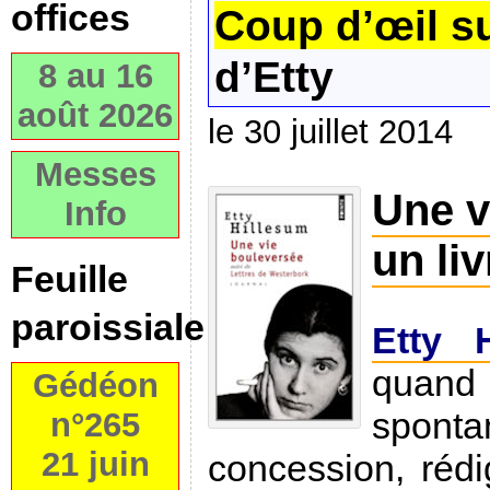
offices
Coup d’œil 
d’Etty
8 au 16
août 2026
le 30 juillet 2014
Messes
Une v
Info
un liv
Feuille
paroissiale
Etty 
quand
Gédéon
sponta
n°265
21 juin
concession, rédi