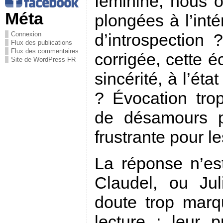
féminine, nous o
Méta
plongées à l’int
Connexion
d’introspection
Flux des publications
Flux des commentaires
corrigée, cette é
Site de WordPress-FR
sincérité, à l’éta
? Évocation tro
de désamours p
frustrante pour l
La réponse n’est
Claudel, ou Ju
doute trop mar
lecture ; leur 