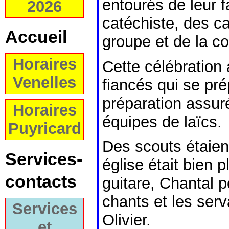
entourés de leur f
2026
catéchiste, des c
Accueil
groupe et de la c
Horaires
Cette célébration 
Venelles
fiancés qui se pr
préparation assuré
Horaires
équipes de laïcs.
Puyricard
Des scouts étaien
Services-
église était bien p
contacts
guitare, Chantal p
chants et les serv
Services
Olivier.
et