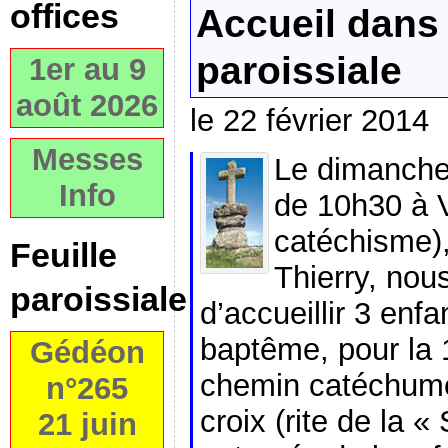
offices
Accueil dans
paroissiale
1er au 9
août 2026
le 22 février 2014
Messes
Le dimanche 
Info
de 10h30 à 
catéchisme),
Feuille
Thierry, nou
paroissiale
d’accueillir 3 enf
baptême, pour la 
Gédéon
chemin catéchumé
n°265
croix (rite de la « 
21 juin