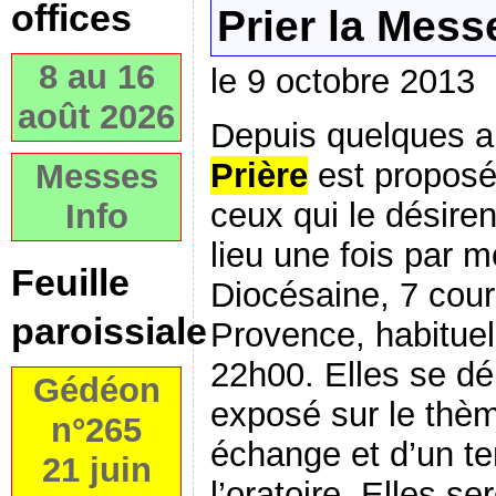
offices
Prier la Mess
8 au 16
le 9 octobre 2013
août 2026
Depuis quelques 
Prière
est proposé
Messes
ceux qui le désiren
Info
lieu une fois par 
Feuille
Diocésaine, 7 cours
paroissiale
Provence, habitue
22h00. Elles se dér
Gédéon
exposé sur le thème
n°265
échange et d’un te
21 juin
l’oratoire. Elles s