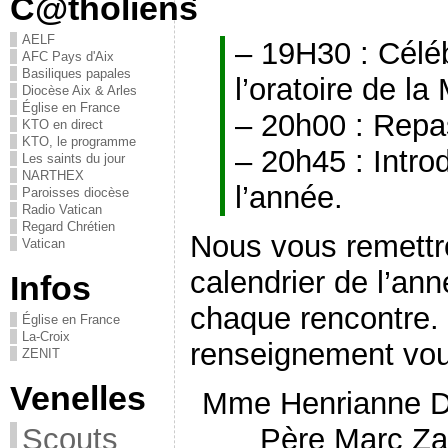
:
C@tholiens
AELF
– 19H30 : Céléb
AFC Pays d'Aix
Basiliques papales
l’oratoire de l
Diocèse Aix & Arles
Église en France
– 20h00 : Repa
KTO en direct
KTO, le programme
– 20h45 : Intr
Les saints du jour
NARTHEX
l’année.
Paroisses diocèse
Radio Vatican
Regard Chrétien
Nous vous remettr
Vatican
calendrier de l’an
Infos
chaque rencontre. 
Église en France
La-Croix
renseignement vou
ZENIT
Venelles
Mme Henrianne Du
Père Marc Za
Scouts