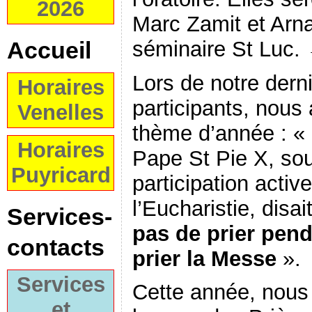
2026
Marc Zamit et Arn
séminaire St Luc.
Accueil
Lors de notre dern
Horaires
participants, nous
Venelles
thème d’année : «
Horaires
Pape St Pie X, sou
Puyricard
participation activ
l’Eucharistie, disai
Services-
pas de prier pen
contacts
prier la Messe
».
Services
Cette année, nous
et