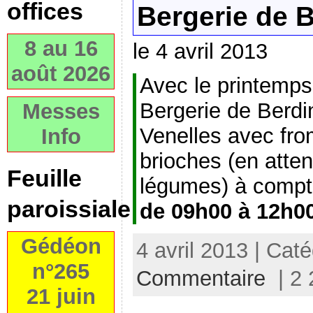
offices
Bergerie de 
8 au 16
le 4 avril 2013
août 2026
Avec le printemps
Bergerie de Berdi
Messes
Venelles avec fro
Info
brioches (en atte
Feuille
légumes) à comp
paroissiale
de 09h00 à 12h00
Gédéon
4 avril 2013 | Cat
n°265
Commentaire
| 2 
21 juin