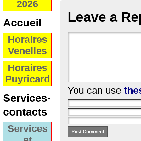
2026
Leave a Re
Accueil
Horaires
Venelles
Horaires
Puyricard
You can use
the
Services-
contacts
Services
et