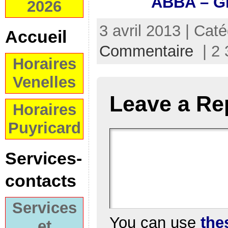
ABBA – Gr
2026
3 avril 2013 | Cat
Accueil
Commentaire
| 2 
Horaires
Venelles
Leave a Re
Horaires
Puyricard
Services-
contacts
Services
You can use
the
et