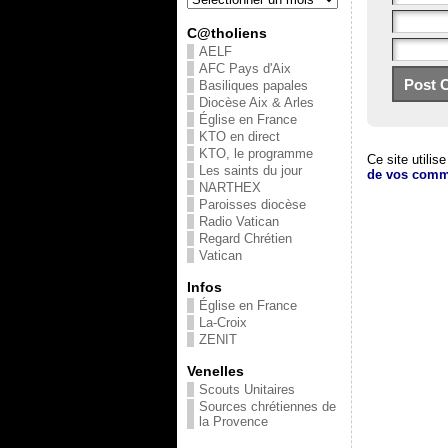
C@tholiens
AELF
AFC Pays d'Aix
Basiliques papales
Diocèse Aix & Arles
Église en France
KTO en direct
KTO, le programme
Ce site utilis
Les saints du jour
de vos comme
NARTHEX
Paroisses diocèse
Radio Vatican
Regard Chrétien
Vatican
Infos
Église en France
La-Croix
ZENIT
Venelles
Scouts Unitaires
Sources chrétiennes de
la Provence