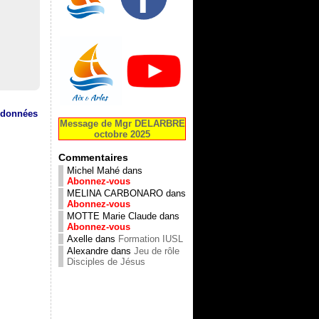
s données
Message de Mgr DELARBRE
octobre 2025
Commentaires
Michel Mahé
dans
Abonnez-vous
MELINA CARBONARO
dans
Abonnez-vous
MOTTE Marie Claude
dans
Abonnez-vous
Axelle
dans
Formation IUSL
Alexandre
dans
Jeu de rôle
Disciples de Jésus