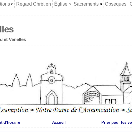
tions
Regard Chrétien
Église
Sacrements
Obsèques
C
lles
d et Venelles
 d’horaire
Accueil
Prier pour les v