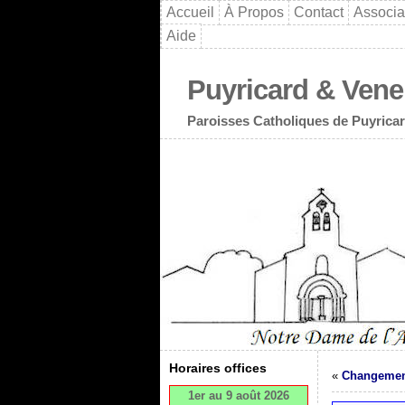
Accueil
À Propos
Contact
Associa
Aide
Puyricard & Vene
Paroisses Catholiques de Puyricar
Horaires offices
«
Changement
1er au 9 août 2026