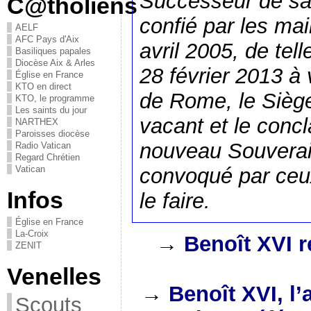
Successeur de sai
C@tholiens
confié par les ma
AELF
AFC Pays d'Aix
avril 2005, de tell
Basiliques papales
Diocèse Aix & Arles
28 février 2013 à 
Église en France
KTO en direct
de Rome, le Siège
KTO, le programme
Les saints du jour
vacant et le concl
NARTHEX
Paroisses diocèse
nouveau Souverain
Radio Vatican
Regard Chrétien
convoqué par ceux
Vatican
Infos
le faire.
Église en France
La-Croix
→
Benoît XVI 
ZENIT
Venelles
→
Benoît XVI, l’av
Scouts