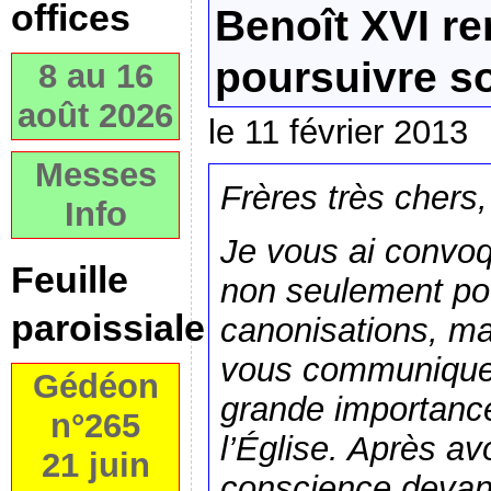
offices
Benoît XVI r
poursuivre so
8 au 16
août 2026
le 11 février 2013
Messes
Frères très chers,
Info
Je vous ai convoq
Feuille
non seulement pou
paroissiale
canonisations, m
vous communiquer
Gédéon
grande importance
n°265
l’Église. Après a
21 juin
conscience devant