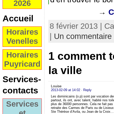
2026
→
C
Accueil
8 février 2013 | C
Horaires
|
Un commentaire
Venelles
1 comment t
Horaires
Puyricard
la ville
Services-
Louise
contacts
2013-02-09 at 14:02
· Reply
Les dominicains (o.p) sont par vocation de
partout, ils ont, avec talent, habité nos to
Services
plus de 36000 personnes. Cela ne fait pas 
retraite des Carmes de Paris ou de Lisieu
et
Ste Thérèse d’Avila, ou Jean de la Croix…