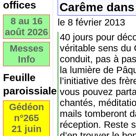
offices
Carême dans l
8 au 16
le 8 février 2013
août 2026
40 jours pour déco
véritable sens du
Messes
conduit, pas à pas,
Info
la lumière de Pâq
Feuille
l’initiative des frè
paroissiale
vous pouvez parta
chantés, méditatio
Gédéon
mails tomberont d
n°265
réception. Reste 
21 juin
d’en trouver le b