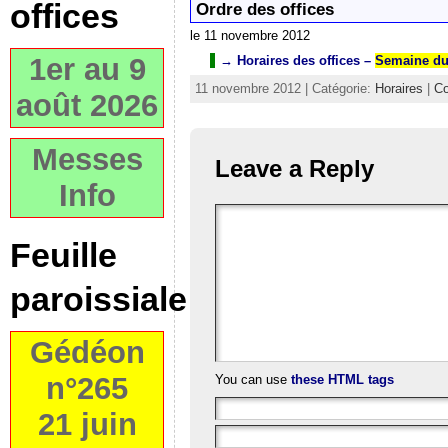
offices
Ordre des offices
le 11 novembre 2012
1er au 9
→ Horaires des offices
–
Semaine du
11 novembre 2012 | Catégorie:
Horaires
|
Co
août 2026
Messes
Leave a Reply
Info
Feuille
paroissiale
Gédéon
n°265
You can use
these HTML tags
21 juin