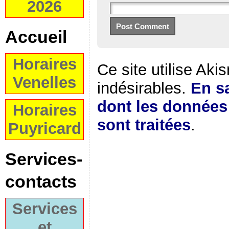
2026
Accueil
Horaires
Ce site utilise Aki
Venelles
indésirables.
En sa
dont les donnée
Horaires
sont traitées
.
Puyricard
Services-
contacts
Services
et