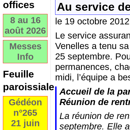
offices
Au service de
8 au 16
le 19 octobre 2012
août 2026
Le service assurant
Venelles a tenu sa
Messes
25 septembre. Pou
Info
permanences, chaq
Feuille
midi, l’équipe a be
paroissiale
Accueil de la pa
Réunion de rent
Gédéon
n°265
La réunion de rent
21 juin
septembre. Elle 