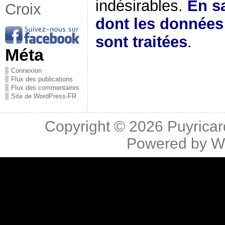
indésirables.
En sa
Croix
dont les donnée
sont traitées
.
Méta
Connexion
Flux des publications
Flux des commentaires
Site de WordPress-FR
Copyright © 2026
Puyricar
Powered by
W