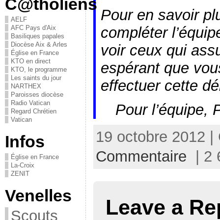
C@tholiens
Pour en savoir pl
AELF
compléter l’équip
AFC Pays d'Aix
Basiliques papales
Diocèse Aix & Arles
voir ceux qui ass
Église en France
KTO en direct
espérant que vou
KTO, le programme
Les saints du jour
effectuer cette d
NARTHEX
Paroisses diocèse
Radio Vatican
Pour l’équipe, 
Regard Chrétien
Vatican
19 octobre 2012 |
Infos
Commentaire
| 2 
Église en France
La-Croix
ZENIT
Venelles
Leave a Re
Scouts