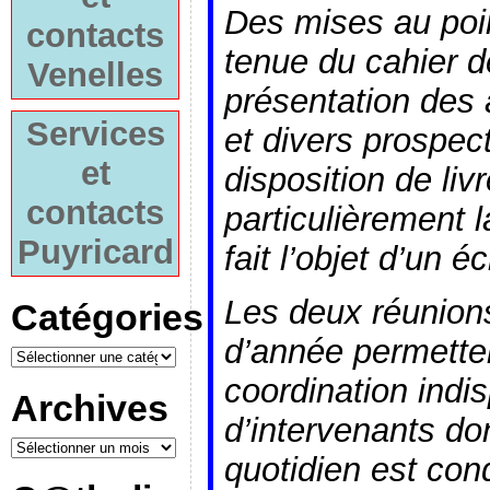
Des mises au poin
contacts
tenue du cahier 
Venelles
présentation des
Services
et divers prospec
et
disposition de li
contacts
particulièrement 
Puyricard
fait l’objet d’un 
Les deux réunions
Catégories
d’année permetten
coordination indi
Archives
d’intervenants do
quotidien est co