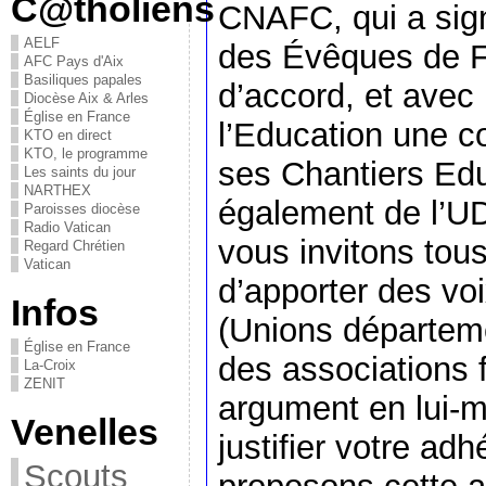
C@tholiens
CNAFC, qui a sig
AELF
des Évêques de F
AFC Pays d'Aix
Basiliques papales
d’accord, et avec 
Diocèse Aix & Arles
Église en France
l’Education une c
KTO en direct
KTO, le programme
ses Chantiers Ed
Les saints du jour
NARTHEX
également de l’UD
Paroisses diocèse
Radio Vatican
vous invitons tou
Regard Chrétien
Vatican
d’apporter des vo
Infos
(Unions départeme
Église en France
des associations f
La-Croix
ZENIT
argument en lui-m
Venelles
justifier votre ad
Scouts