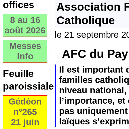
offices
Association F
Catholique
8 au 16
août 2026
le 21 septembre 2
Messes
AFC
du Pay
Info
Il est important 
Feuille
familles catholi
paroissiale
niveau national, 
l’importance, et
Gédéon
pas uniquement 
n°265
laïques s’exprim
21 juin