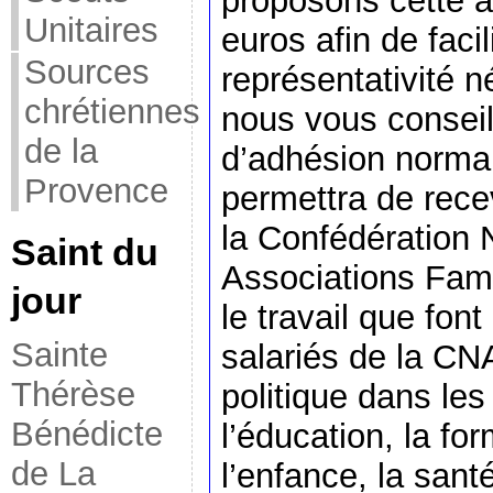
proposons cette a
Unitaires
euros afin de facil
Sources
représentativité 
chrétiennes
nous vous conseil
de la
d’adhésion normal
Provence
permettra de recev
la Confédération 
Saint du
Associations Famil
jour
le travail que fon
Sainte
salariés de la C
Thérèse
politique dans le
Bénédicte
l’éducation, la for
de La
l’enfance, la san