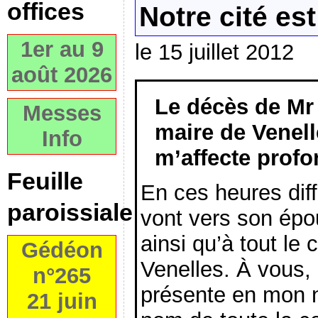
offices
Notre cité est
1er au 9
le 15 juillet 2012
août 2026
Le décès de Mr
Messes
maire de Venell
Info
m’affecte prof
Feuille
En ces heures dif
paroissiale
vont vers son épou
ainsi qu’à tout le
Gédéon
Venelles. À vous, 
n°265
présente en mon 
21 juin