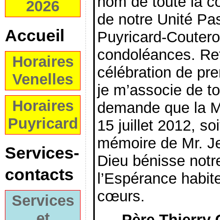
nom de toute la 
2026
de notre Unité Pas
Accueil
Puyricard-Coutero
condoléances. Ret
Horaires
célébration de p
Venelles
je m’associe de t
Horaires
demande que la 
Puyricard
15 juillet 2012, so
mémoire de Mr. J
Services-
Dieu bénisse notre
contacts
l’Espérance habit
cœurs.
Services
et
Père Thierry