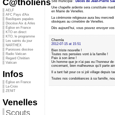
C@tholiens
Site municipal :
Décès de Jean-Pierre Sae
Une chapelle ardente sera constituée mardi 
AELF
en Mairie de Venelles.
AFC Pays d'Aix
La cérémonie religieuse aura lieu mercredi 1
Basiliques papales
obsèques au cimetière de Venelles.
Diocèse Aix & Arles
Église en France
Dès aujourd’hui, vous pouvez envoyer v
KTO en direct
KTO, le programme
Chemla
Les saints du jour
2012-07-15 at 15:51
NARTHEX
Paroisses diocèse
Bien triste nouvelle !
Radio Vatican
Toutes nos pensées vont à la famille !
Paix à son âme !
Regard Chrétien
Un homme que je n’ai pas eu l’honneur de
Vatican
concernant, bien malheureux qu’il parte ain
Infos
Il a tant fait pour ce si joli village depuis
Toutes nos condoléances à sa famille, n
Église en France
La-Croix
ZENIT
Venelles
Scouts