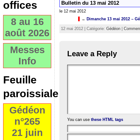
offices
Bulletin du 13 mai 2012
le 12 mai 2012
8 au 16
→
Dimanche 13 mai 2012 – G
12 mai 2012 | Catégorie:
Gédéon
|
Comment
août 2026
Messes
Leave a Reply
Info
Feuille
paroissiale
Gédéon
n°265
You can use
these HTML tags
21 juin