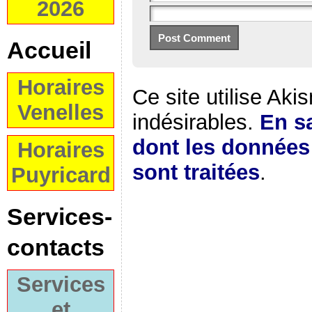
2026
Accueil
Horaires
Ce site utilise Aki
Venelles
indésirables.
En sa
dont les donnée
Horaires
sont traitées
.
Puyricard
Services-
contacts
Services
et