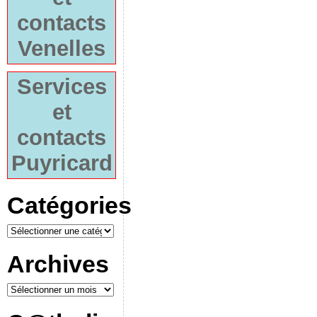
contacts
Venelles
Services
et
contacts
Puyricard
Catégories
Archives