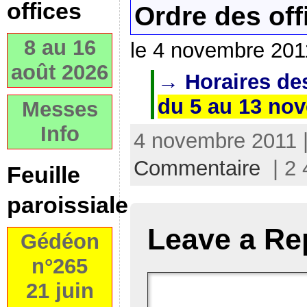
offices
Ordre des off
8 au 16
le 4 novembre 201
août 2026
→ Horaires des
du 5 au 13 no
Messes
Info
4 novembre 2011 |
Commentaire
| 2 
Feuille
paroissiale
Leave a Re
Gédéon
n°265
21 juin