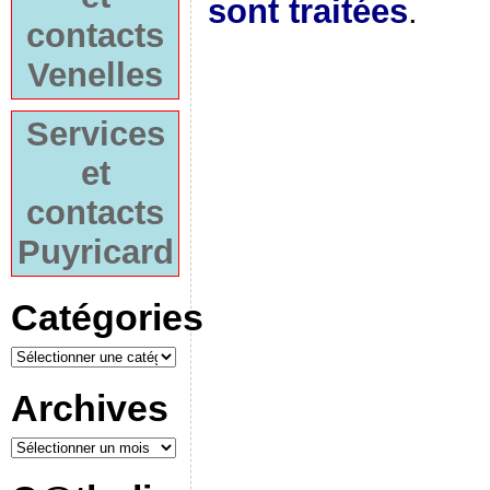
sont traitées
.
contacts
Venelles
Services
et
contacts
Puyricard
Catégories
Archives