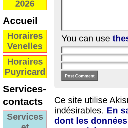
2026
Accueil
Horaires
You can use
the
Venelles
Horaires
Puyricard
Services-
Ce site utilise Aki
contacts
indésirables.
En sa
Services
dont les donnée
et