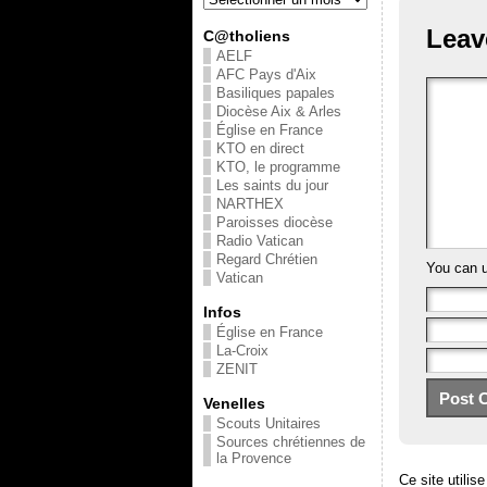
Leav
C@tholiens
AELF
AFC Pays d'Aix
Basiliques papales
Diocèse Aix & Arles
Église en France
KTO en direct
KTO, le programme
Les saints du jour
NARTHEX
Paroisses diocèse
Radio Vatican
Regard Chrétien
You can 
Vatican
Infos
Église en France
La-Croix
ZENIT
Venelles
Scouts Unitaires
Sources chrétiennes de
la Provence
Ce site utilis