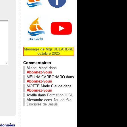
Message de Mgr DELARBRE
octobre 2025
Commentaires
Michel Mahé
dans
Abonnez-vous
MELINA CARBONARO
dans
Abonnez-vous
MOTTE Marie Claude
dans
Abonnez-vous
Axelle
dans
Formation IUSL
Alexandre
dans
Jeu de rôle
Disciples de Jésus
s données