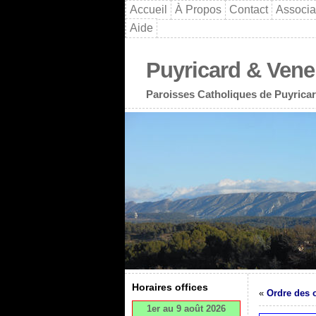
Accueil
À Propos
Contact
Associa
Aide
Puyricard & Vene
Paroisses Catholiques de Puyricar
Horaires offices
«
Ordre des o
1er au 9 août 2026