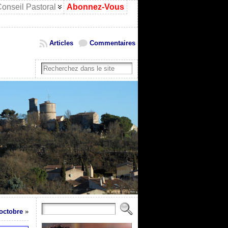
onseil Pastoral
Abonnez-Vous
Articles
Commentaires
 octobre
»