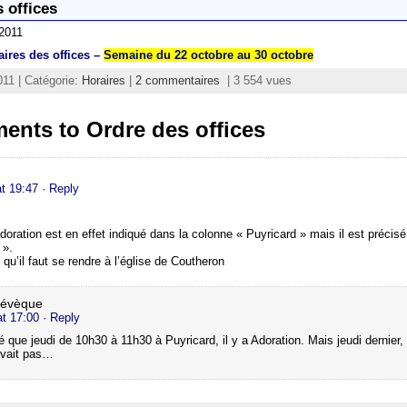
 offices
 2011
ires des offices
–
Semaine du 22 octobre au 30 octobre
011 | Catégorie:
Horaires
|
2 commentaires
| 3 554 vues
ents to Ordre des offices
at 19:47
· Reply
doration est en effet indiqué dans la colonne « Puyricard » mais il est précisé
 ».
e qu’il faut se rendre à l’église de Coutheron
Lévèque
at 17:00
· Reply
é que jeudi de 10h30 à 11h30 à Puyricard, il y a Adoration. Mais jeudi dernier, 
 avait pas…