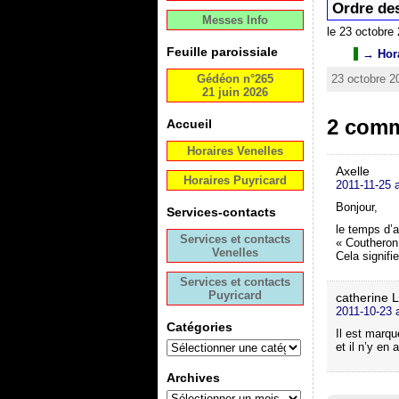
Ordre des
Messes Info
le 23 octobre
Feuille paroissiale
→ Hora
Gédéon n°265
23 octobre 2
21 juin 2026
2 comm
Accueil
Horaires Venelles
Axelle
Horaires Puyricard
2011-11-25 
Bonjour,
Services-contacts
le temps d’a
Services et contacts
« Coutheron
Venelles
Cela signifi
Services et contacts
Puyricard
catherine 
2011-10-23 
Catégories
Il est marqu
et il n’y en
Archives