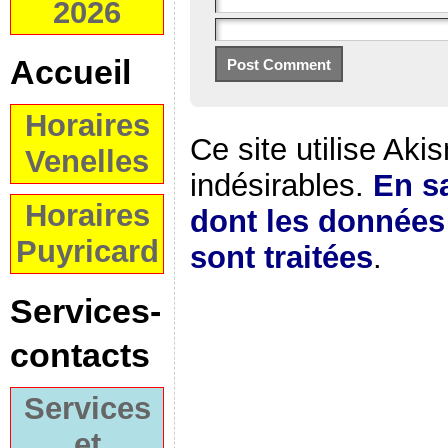
2026
Accueil
Horaires
Ce site utilise Aki
Venelles
indésirables.
En sa
Horaires
dont les donnée
Puyricard
sont traitées
.
Services-
contacts
Services
et