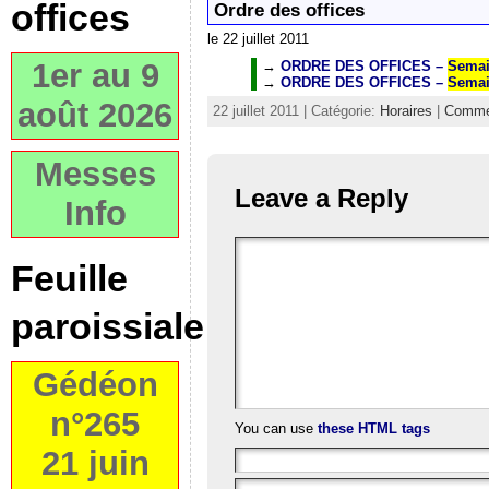
offices
Ordre des offices
le 22 juillet 2011
1er au 9
→
ORDRE DES OFFICES
–
Semain
→
ORDRE DES OFFICES
–
Semain
août 2026
22 juillet 2011 | Catégorie:
Horaires
|
Comme
Messes
Leave a Reply
Info
Feuille
paroissiale
Gédéon
n°265
You can use
these HTML tags
21 juin