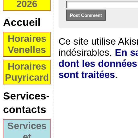
2026
Accueil
Horaires
Ce site utilise Aki
Venelles
indésirables.
En sa
dont les donnée
Horaires
sont traitées
.
Puyricard
Services-
contacts
Services
et