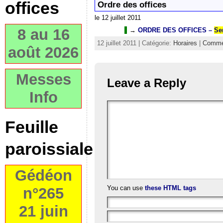
offices
Ordre des offices
le 12 juillet 2011
8 au 16
→
ORDRE DES OFFICES
–
Se
12 juillet 2011 | Catégorie:
Horaires
|
Comme
août 2026
Messes
Leave a Reply
Info
Feuille
paroissiale
Gédéon
You can use
these HTML tags
n°265
21 juin