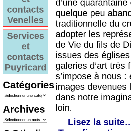
d’une quarantaine 
contacts
quelque peu aband
Venelles
traditionnelle du cr
adopter les représ
Services
de Vie du fils de D
et
issues des église
contacts
galeries d’art très
Puyricard
s’impose à nous : 
Catégories
images devenues l
dans notre imagina
loin.
Archives
Lisez la suite