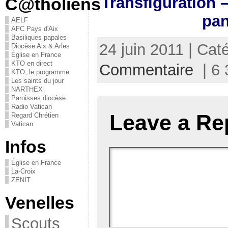
Transfiguration –
C@tholiens
pan
AELF
AFC Pays d'Aix
Basiliques papales
24 juin 2011 | Cat
Diocèse Aix & Arles
Église en France
KTO en direct
Commentaire
| 6 
KTO, le programme
Les saints du jour
NARTHEX
Paroisses diocèse
Radio Vatican
Leave a Re
Regard Chrétien
Vatican
Infos
Église en France
La-Croix
ZENIT
Venelles
Scouts