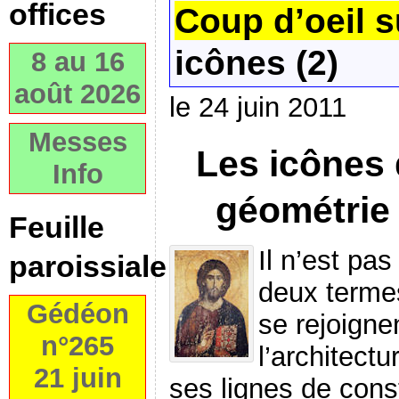
offices
Coup d’oeil 
icônes (2)
8 au 16
août 2026
le 24 juin 2011
Messes
Les icônes 
Info
géométrie
Feuille
Il n’est pas
paroissiale
deux terme
Gédéon
se rejoigne
n°265
l’architect
21 juin
ses lignes de cons