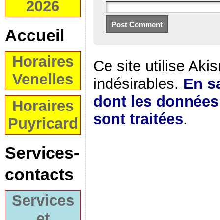
2026
Accueil
Horaires
Ce site utilise Aki
Venelles
indésirables.
En sa
dont les donnée
Horaires
sont traitées
.
Puyricard
Services-
contacts
Services
et