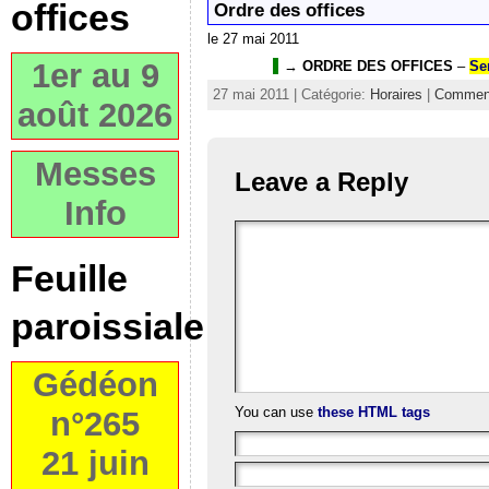
offices
Ordre des offices
le 27 mai 2011
1er au 9
→
ORDRE DES OFFICES
–
Se
27 mai 2011 | Catégorie:
Horaires
|
Comment
août 2026
Messes
Leave a Reply
Info
Feuille
paroissiale
Gédéon
You can use
these HTML tags
n°265
21 juin