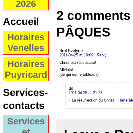
2026
2 comments 
Accueil
PÂQUES
Horaires
Venelles
Brel Evelyne
2011-04-25 at 19:09
· Reply
Horaires
Christ est réssuscité!
Alleluia!
Puyricard
(de qui est le tableau?)
dd
Services-
2011-04-25 at 21:23
« La résurrection du Christ »
Hans M
contacts
Services
et