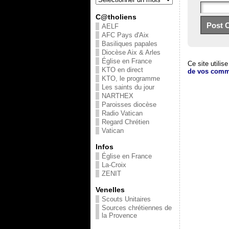
C@tholiens
AELF
AFC Pays d'Aix
Basiliques papales
Diocèse Aix & Arles
Église en France
Ce site utilis
KTO en direct
de vos comme
KTO, le programme
Les saints du jour
NARTHEX
Paroisses diocèse
Radio Vatican
Regard Chrétien
Vatican
Infos
Église en France
La-Croix
ZENIT
Venelles
Scouts Unitaires
Sources chrétiennes de
la Provence