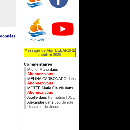
s données
Message de Mgr DELARBRE
octobre 2025
Commentaires
Michel Mahé
dans
Abonnez-vous
MELINA CARBONARO
dans
Abonnez-vous
MOTTE Marie Claude
dans
Abonnez-vous
Axelle
dans
Formation IUSL
Alexandre
dans
Jeu de rôle
Disciples de Jésus