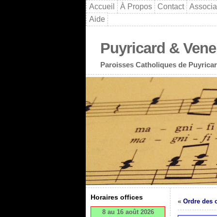
Accueil
À Propos
Contact
Associa
Aide
Puyricard & Vene
Paroisses Catholiques de Puyricar
Horaires offices
«
Ordre des o
8 au 16 août 2026