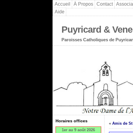
Accueil
À Propos
Contact
Associa
Aide
Puyricard & Vene
Paroisses Catholiques de Puyricar
Horaires offices
«
Amis de St
1er au 9 août 2026