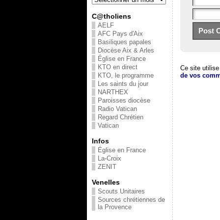
C@tholiens
AELF
AFC Pays d'Aix
Basiliques papales
Diocèse Aix & Arles
Église en France
KTO en direct
Ce site utilis
de vos comme
KTO, le programme
Les saints du jour
NARTHEX
Paroisses diocèse
Radio Vatican
Regard Chrétien
Vatican
Infos
Église en France
La-Croix
ZENIT
Venelles
Scouts Unitaires
Sources chrétiennes de
la Provence