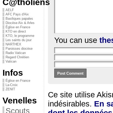
C@tholiens
AELF
AFC Pays d'Aix
Basiliques papales
Diocèse Aix & Arles
Église en France
KTO en direct
KTO, le programme
You can use
the
Les saints du jour
NARTHEX
Paroisses diocèse
Radio Vatican
Regard Chrétien
Vatican
Infos
Église en France
La-Croix
ZENIT
Ce site utilise Aki
Venelles
indésirables.
En sa
Scouts
dont les donnée