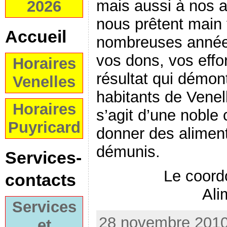
mais aussi à nos 
2026
nous prêtent main 
Accueil
nombreuses années
vos dons, vos effo
Horaires
résultat qui démont
Venelles
habitants de Venell
Horaires
s’agit d’une nobl
Puyricard
donner des aliment
démunis.
Services-
Le coord
contacts
Ali
Services
28 novembre 2010
et