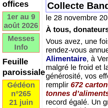
offices
Collecte Ban
1er au 9
le 28 novembre 2
août 2026
À tous, donateurs
Messes
Vous avez, une foi
Info
rendez-vous annue
Alimentaire
, à Ve
Feuille
malgré le froid et l
paroissiale
générosité, vos ef
remplir
672 carton
Gédéon
tonnes d’aliment
n°265
record égalé. Un 
21 juin