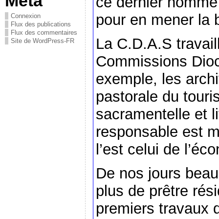
Méta
ce dernier nomme 
pour en mener la
Connexion
Flux des publications
Flux des commentaires
La C.D.A.S travail
Site de WordPress-FR
Commissions Dio
exemple, les archi
pastorale du touri
sacramentelle et li
responsable est 
l’est celui de l’é
De nos jours beau
plus de prêtre rés
premiers travaux 