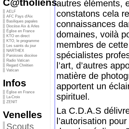
C@tholiens
autres éléments, 
constatons cela re
AELF
AFC Pays d'Aix
connaissances dan
Basiliques papales
Diocèse Aix & Arles
Église en France
domaines, voilà po
KTO en direct
KTO, le programme
membres de cette
Les saints du jour
NARTHEX
spécialistes profe
Paroisses diocèse
Radio Vatican
l’art, d’autres app
Regard Chrétien
Vatican
matière de photogr
Infos
apportent un éclai
Église en France
spirituel.
La-Croix
ZENIT
La C.D.A.S délivr
Venelles
l’autorisation pou
Scouts