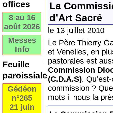
offices
La Commissi
d’Art Sacré
8 au 16
août 2026
le 13 juillet 2010
Messes
Le Père Thierry Ga
Info
et Venelles, en pl
pastorales est aus
Feuille
Commission Dioc
paroissiale
(C.D.A.S)
. Qu’est-
commission ? Que 
Gédéon
mots il nous la p
n°265
21 juin