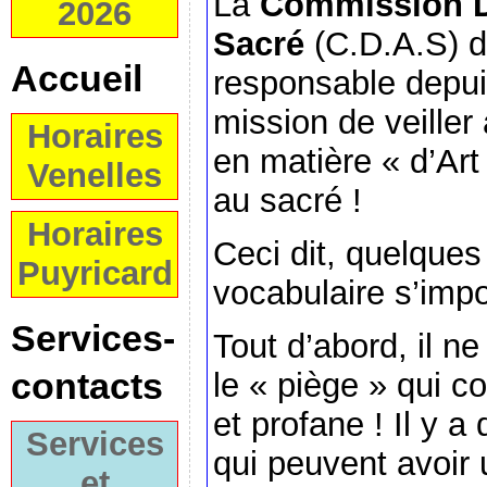
La
Commission D
2026
Sacré
(C.D.A.S) do
Accueil
responsable depuis
mission de veiller
Horaires
en matière « d’Art
Venelles
au sacré !
Horaires
Ceci dit, quelques
Puyricard
vocabulaire s’imp
Services-
Tout d’abord, il n
contacts
le « piège » qui c
et profane ! Il y 
Services
qui peuvent avoir 
et