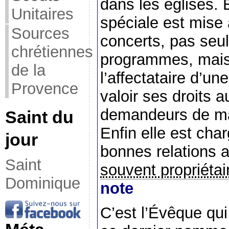
dans les églises. E
Unitaires
spéciale est mise 
Sources
concerts, pas seu
chrétiennes
programmes, mais 
de la
l’affectataire d’un
Provence
valoir ses droits a
demandeurs de ma
Saint du
Enfin elle est cha
jour
bonnes relations 
Saint
souvent propriétai
Dominique
note
C’est l’Évêque qui 