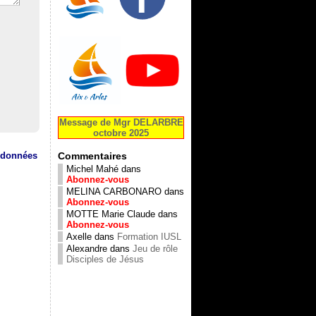
Message de Mgr DELARBRE
octobre 2025
s données
Commentaires
Michel Mahé
dans
Abonnez-vous
MELINA CARBONARO
dans
Abonnez-vous
MOTTE Marie Claude
dans
Abonnez-vous
Axelle
dans
Formation IUSL
Alexandre
dans
Jeu de rôle
Disciples de Jésus