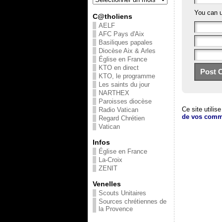
You can 
C@tholiens
AELF
AFC Pays d'Aix
Basiliques papales
Diocèse Aix & Arles
Église en France
KTO en direct
KTO, le programme
Les saints du jour
NARTHEX
Paroisses diocèse
Ce site utilis
Radio Vatican
de vos comme
Regard Chrétien
Vatican
Infos
Église en France
La-Croix
ZENIT
Venelles
Scouts Unitaires
Sources chrétiennes de
la Provence