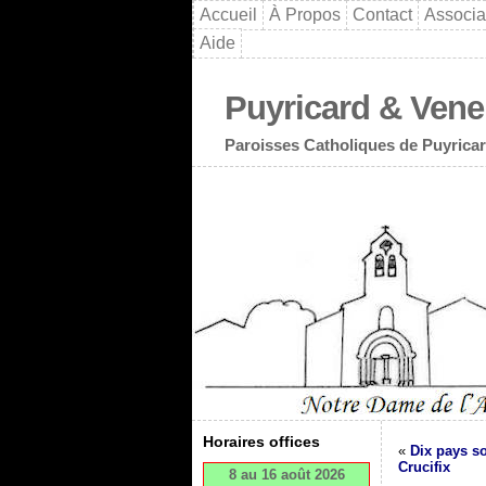
Accueil
À Propos
Contact
Associa
Aide
Puyricard & Vene
Paroisses Catholiques de Puyricar
Horaires offices
«
Dix pays sou
Crucifix
8 au 16 août 2026