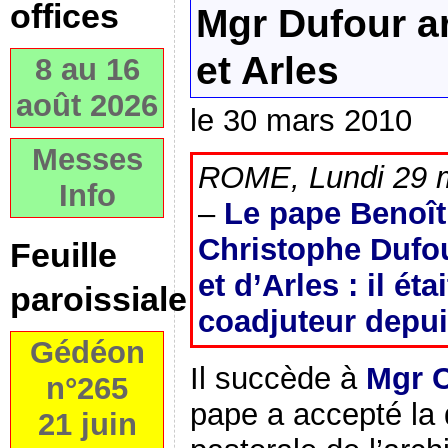
offices
Mgr Dufour a
et Arles
8 au 16
août 2026
le 30 mars 2010
Messes
ROME, Lundi 29 m
Info
–
Le pape Benoî
Christophe Dufo
Feuille
et d’Arles : il ét
paroissiale
coadjuteur depui
Gédéon
Il succède à
Mgr C
n°265
pape a accepté la 
21 juin