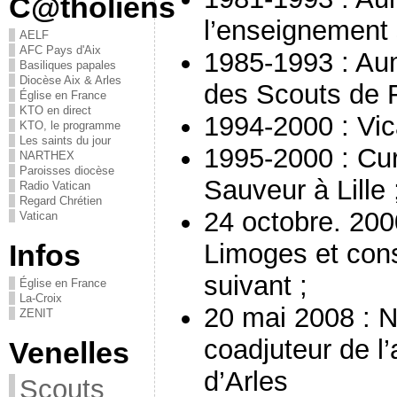
C@tholiens
l’enseignement s
AELF
AFC Pays d'Aix
1985-1993 : Aum
Basiliques papales
Diocèse Aix & Arles
des Scouts de 
Église en France
KTO en direct
1994-2000 : Vica
KTO, le programme
Les saints du jour
1995-2000 : Cur
NARTHEX
Paroisses diocèse
Sauveur à Lille 
Radio Vatican
Regard Chrétien
24 octobre. 20
Vatican
Limoges et cons
Infos
suivant ;
Église en France
La-Croix
20 mai 2008 :
ZENIT
coadjuteur de l’
Venelles
d’Arles
Scouts