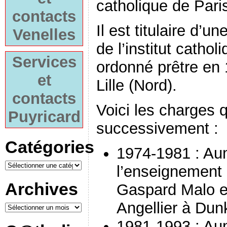
catholique de Pari
contacts
Il est titulaire d’u
Venelles
de l’institut cathol
Services
ordonné prêtre en 
et
Lille (Nord).
contacts
Voici les charges q
Puyricard
successivement :
Catégories
1974-1981 : Au
l’enseignement 
Archives
Gaspard Malo e
Angellier à Dun
1981-1993 : Au