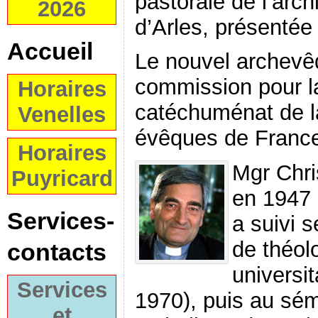
pastorale de l’arch
2026
d’Arles, présentée
Accueil
Le nouvel archevêq
commission pour la
Horaires
catéchuménat de l
Venelles
évêques de Franc
Horaires
Mgr Chri
Puyricard
en 1947 
Services-
a suivi 
de théol
contacts
universit
Services
1970), puis au sémi
et