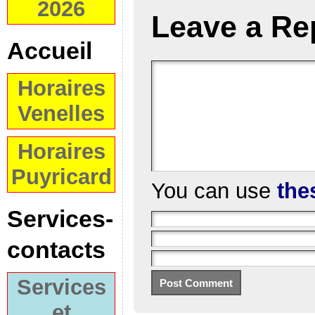
2026
Leave a Re
Accueil
Horaires
Venelles
Horaires
Puyricard
You can use
the
Services-
contacts
Services
et