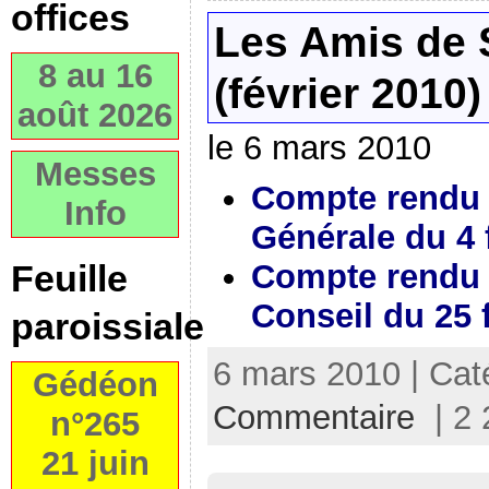
offices
Les Amis de 
8 au 16
(février 2010)
août 2026
le 6 mars 2010
Messes
Compte rendu 
Info
Générale du 4 
Feuille
Compte rendu 
Conseil du 25 
paroissiale
6 mars 2010 | Cat
Gédéon
Commentaire
| 2 
n°265
21 juin