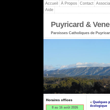
Accueil
À Propos
Contact
Associa
Aide
Puyricard & Vene
Paroisses Catholiques de Puyricar
Horaires offices
«
Quelques p
écologique
8 au 16 août 2026