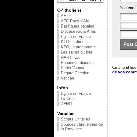
You can 
C@tholiens
AELF
AFC Pays d'Aix
Basiliques papales
Diocèse Aix & Arles
Église en France
KTO en direct
KTO, le programme
Les saints du jour
NARTHEX
Paroisses diocèse
Ce site utilis
Radio Vatican
de vos comme
Regard Chrétien
Vatican
Infos
Église en France
La-Croix
ZENIT
Venelles
Scouts Unitaires
Sources chrétiennes de
la Provence