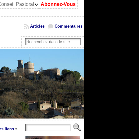
onseil Pastoral
Abonnez-Vous
Articles
Commentaires
s liens
»