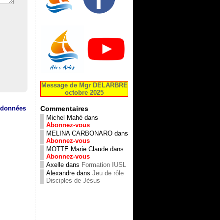
Message de Mgr DELARBRE
octobre 2025
s données
Commentaires
Michel Mahé
dans
Abonnez-vous
MELINA CARBONARO
dans
Abonnez-vous
MOTTE Marie Claude
dans
Abonnez-vous
Axelle
dans
Formation IUSL
Alexandre
dans
Jeu de rôle
Disciples de Jésus