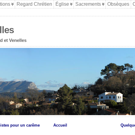
tions
Regard Chrétien
Église
Sacrements
Obsèques
C
lles
d et Venelles
istes pour un carême
Accueil
Quelque