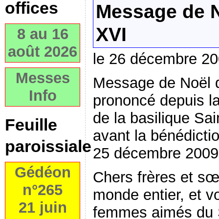
offices
Message de N
XVI
8 au 16
août 2026
le 26 décembre 2
Messes
Message de Noël
Info
prononcé depuis la
de la basilique Sa
Feuille
avant la bénédicti
paroissiale
25 décembre 2009
Gédéon
Chers frères et s
n°265
monde entier, et 
21 juin
femmes aimés du 