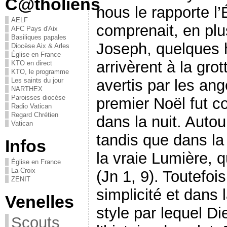
C@tholiens
nous le rapporte l’
AELF
comprenait, en plu
AFC Pays d'Aix
Basiliques papales
Joseph, quelques 
Diocèse Aix & Arles
Église en France
arrivèrent à la grot
KTO en direct
KTO, le programme
Les saints du jour
avertis par les an
NARTHEX
Paroisses diocèse
premier Noël fut 
Radio Vatican
Regard Chrétien
dans la nuit. Autou
Vatican
tandis que dans la 
Infos
la vraie Lumière, 
Église en France
La-Croix
(Jn 1, 9). Toutefoi
ZENIT
simplicité et dans l
Venelles
style par lequel D
Scouts