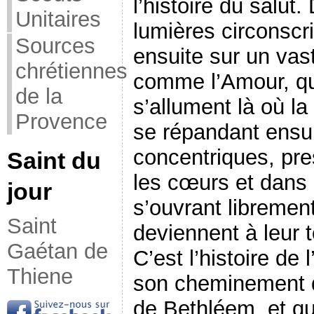
l’histoire du salut
Unitaires
lumières circonscri
Sources
ensuite sur un vast
chrétiennes
comme l’Amour, qu
de la
s’allument là où la
Provence
se répandant ensui
concentriques, pre
Saint du
les cœurs et dans 
jour
s’ouvrant libremen
Saint
deviennent à leur 
Gaétan de
C’est l’histoire de
Thiene
son cheminement d
de Bethléem, et qui