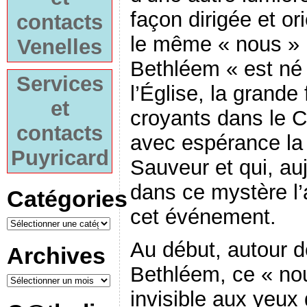
façon dirigée et or
contacts
le même « nous » p
Venelles
Bethléem « est né 
Services
l’Église, la grande
et
croyants dans le Ch
contacts
avec espérance la
Puyricard
Sauveur et qui, auj
dans ce mystère l’
Catégories
cet événement.
Au début, autour d
Archives
Bethléem, ce « nou
invisible aux ye