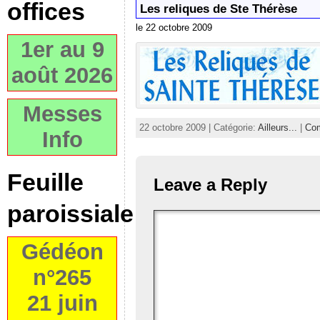
offices
Les reliques de Ste Thérèse
le 22 octobre 2009
1er au 9
août 2026
Messes
22 octobre 2009 | Catégorie:
Ailleurs...
|
Com
Info
Feuille
Leave a Reply
paroissiale
Gédéon
n°265
21 juin