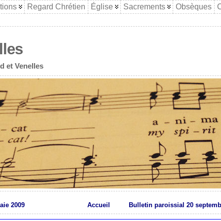
tions
Regard Chrétien
Église
Sacrements
Obsèques
C
lles
d et Venelles
aie 2009
Accueil
Bulletin paroissial 20 septem