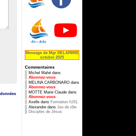
Message de Mgr DELARBRE
octobre 2025
Commentaires
Michel Mahé
dans
Abonnez-vous
MELINA CARBONARO
dans
Abonnez-vous
MOTTE Marie Claude
dans
s données
Abonnez-vous
Axelle
dans
Formation IUSL
Alexandre
dans
Jeu de rôle
Disciples de Jésus