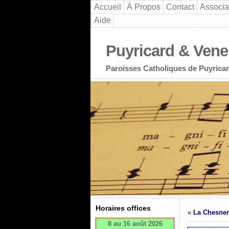
Accueil
À Propos
Contact
Associa
Aide
Puyricard & Vene
Paroisses Catholiques de Puyricar
Horaires offices
«
La Chesner
8 au 16 août 2026