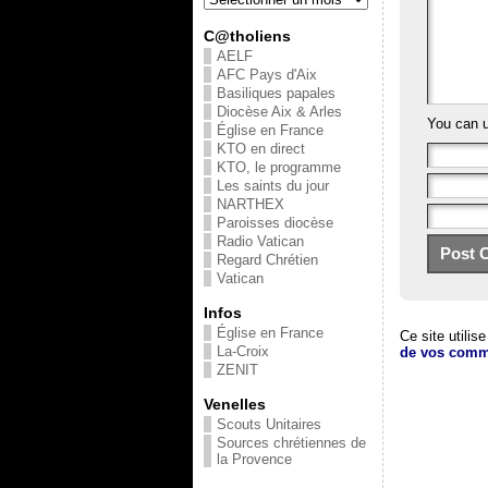
C@tholiens
AELF
AFC Pays d'Aix
Basiliques papales
Diocèse Aix & Arles
You can 
Église en France
KTO en direct
KTO, le programme
Les saints du jour
NARTHEX
Paroisses diocèse
Radio Vatican
Regard Chrétien
Vatican
Infos
Église en France
Ce site utilis
La-Croix
de vos comme
ZENIT
Venelles
Scouts Unitaires
Sources chrétiennes de
la Provence