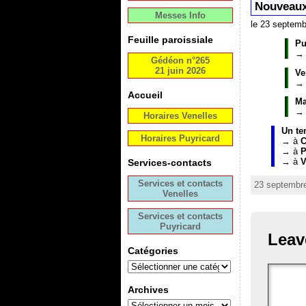
Nouveaux
Messes Info
le 23 septem
Feuille paroissiale
Pu
→ 
Gédéon n°265
21 juin 2026
Ve
→ 
Accueil
Ma
→ 
Horaires Venelles
Un te
Horaires Puyricard
→ à
C
→ à
P
→ à
V
Services-contacts
Services et contacts
23 septembre
Venelles
Services et contacts
Puyricard
Leav
Catégories
Archives