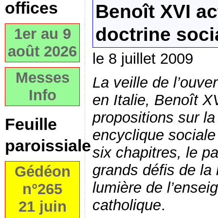
offices
Benoît XVI ac
doctrine soci
1er au 9
août 2026
le 8 juillet 2009
Messes
La veille de l’ouve
Info
en Italie, Benoît X
propositions sur la
Feuille
encyclique sociale
paroissiale
six chapitres, le 
grands défis de la 
Gédéon
lumière de l’ensei
n°265
catholique
.
21 juin