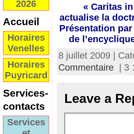
2026
« Caritas in
actualise la doct
Accueil
Présentation par 
Horaires
de l’encyclique
Venelles
8 juillet 2009 | Ca
Horaires
Commentaire
| 3 
Puyricard
Services-
Leave a Re
contacts
Services
et