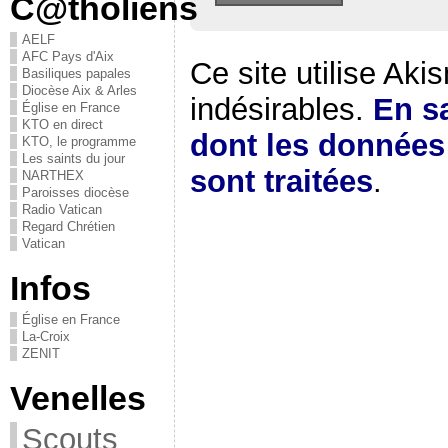
C@tholiens
AELF
AFC Pays d'Aix
Ce site utilise Aki
Basiliques papales
Diocèse Aix & Arles
indésirables.
En sa
Église en France
KTO en direct
dont les donnée
KTO, le programme
Les saints du jour
sont traitées
.
NARTHEX
Paroisses diocèse
Radio Vatican
Regard Chrétien
Vatican
Infos
Église en France
La-Croix
ZENIT
Venelles
Scouts