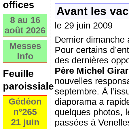
offices
Avant les va
8 au 16
le 29 juin 2009
août 2026
Dernier dimanche 
Messes
Pour certains d’en
Info
des dernières oppo
Père Michel Gira
Feuille
nouvelles responsab
paroissiale
septembre. À l’issu
Gédéon
diaporama a rapid
n°265
quelques photos, 
21 juin
passées à Venelle