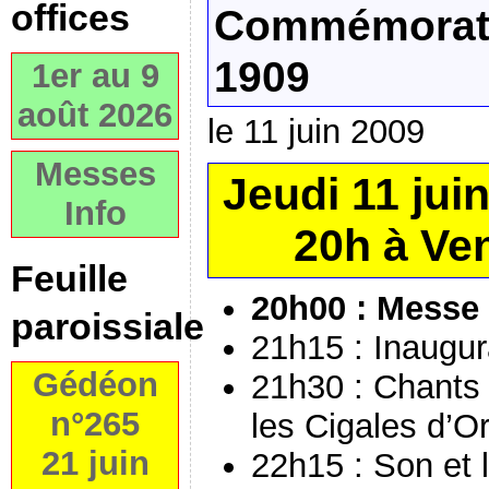
offices
Commémorati
1909
1er au 9
août 2026
le 11 juin 2009
Messes
Jeudi 11 juin
Info
20h à Ven
Feuille
20h00 : Messe 
paroissiale
21h15 : Inaugur
Gédéon
21h30 : Chants
n°265
les Cigales d’O
21 juin
22h15 : Son et l