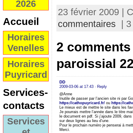
2026
23 février 2009 | 
Accueil
commentaires
| 3
Horaires
2 comments t
Venelles
paroissial 22
Horaires
Puyricard
DD
2009-03-06 at 17:43
· Reply
Services-
@Anne
Inutile de passer par l’ancien site ni par Go
contacts
https://cathopuyricard.fr/
ou
https://cath
Le mieux est de mettre le site dans les favo
Je pourrais mettre l’année dans le titre mai
le document en pdf. Si j’ajoute 2009, dans la
Services
sur deux lignes au lieu d’une.
Pour le prochain numéro je penserai à mettr
et
Merci.