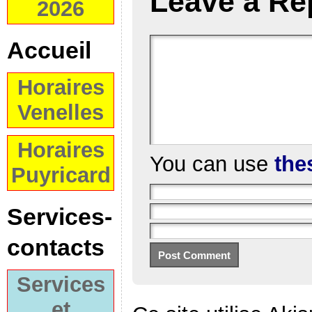
Leave a Re
2026
Accueil
Horaires
Venelles
Horaires
You can use
the
Puyricard
Services-
contacts
Services
et