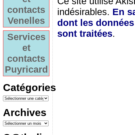
Ce site utilise Aki
contacts
indésirables.
En sa
Venelles
dont les donnée
sont traitées
.
Services
et
contacts
Puyricard
Catégories
Archives