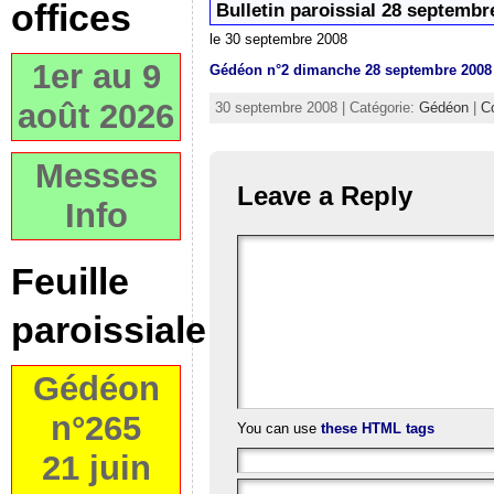
offices
Bulletin paroissial 28 septembr
le 30 septembre 2008
1er au 9
Gédéon n°2 dimanche 28 septembre 2008
août 2026
30 septembre 2008 | Catégorie:
Gédéon
|
C
Messes
Leave a Reply
Info
Feuille
paroissiale
Gédéon
n°265
You can use
these HTML tags
21 juin