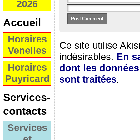
2026
Accueil
Horaires
Ce site utilise Aki
Venelles
indésirables.
En sa
Horaires
dont les donnée
Puyricard
sont traitées
.
Services-
contacts
Services
et