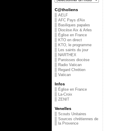
C@tholiens
AELF
AFC Pays d'Aix
Basiliques papales
Diocèse Aix & Arles
Église en France
KTO en direct
KTO, le programme
Les saints du jour
NARTHEX
Paroisses diocèse
Radio Vatican
Regard Chrétien
Vatican
Infos
Église en France
La-Croix
ZENIT
Venelles
Scouts Unitaires
Sources chrétiennes de
la Provence