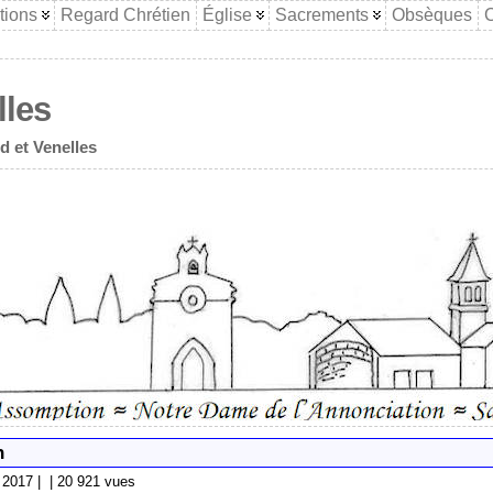
tions
Regard Chrétien
Église
Sacrements
Obsèques
C
lles
d et Venelles
n
2017 | | 20 921 vues