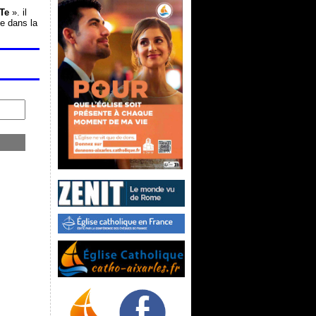
Te
». il
ée dans la