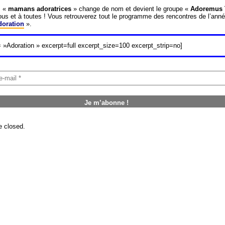
s «
mamans adoratrices
» change de nom et devient le groupe «
Adoremus 
tous et à toutes ! Vous retrouverez tout le programme des rencontres de l’ann
doration
».
= »Adoration » excerpt=full excerpt_size=100 excerpt_strip=no]
 closed.